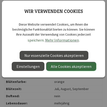
15 x
Feuer und Flamme
- Mischung für sonnige Standorte
WIR VERWENDEN COOKIES
auf frischen bis mäßig trockenen Freiflächen - Ersatz
für Lilium `Orange Triumph`
Diese Website verwendet Cookies, um Ihnen die
bestmögliche Funktionalität bieten zu können. Sie können
Ihre Auswahl der Verwendung von Cookies jederzeit
speichern.
Mehr Informationen
.
Kurzbezeichnung :
Lilien Orange Ton
Lieferbar ab KW :
10
Nur essenzielle Cookies akzeptieren
Lieferbar bis KW :
20
Botanische Bezeichnung :
Lilium hybrids
Einstellungen
Alle Cookies akzeptieren
Abstand zwischen den
20 cm
Reihen:
Blütenfarbe:
orange
Blütezeit:
Juli
, August
, September
Duftend:
nein
Lebensdauer:
mehrjährig