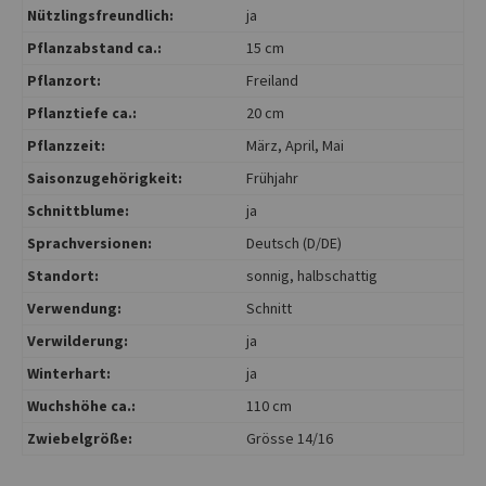
Nützlingsfreundlich:
ja
Pflanzabstand ca.:
15 cm
Pflanzort:
Freiland
Pflanztiefe ca.:
20 cm
Pflanzzeit:
März
, April
, Mai
Saisonzugehörigkeit:
Frühjahr
Schnittblume:
ja
Sprachversionen:
Deutsch (D/DE)
Standort:
sonnig
, halbschattig
Verwendung:
Schnitt
Verwilderung:
ja
Winterhart:
ja
Wuchshöhe ca.:
110 cm
Zwiebelgröße:
Grösse 14/16