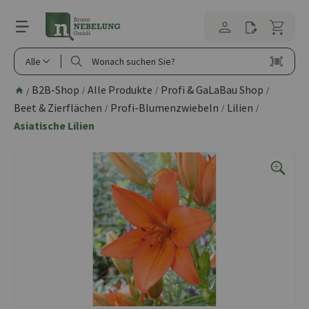
alt springen
Alle
B2B-Shop
Alle Produkte
Profi & GaLaBau Shop
/
/
/
/
Beet & Zierflächen
Profi-Blumenzwiebeln
Lilien
/
/
/
Asiatische Lilien