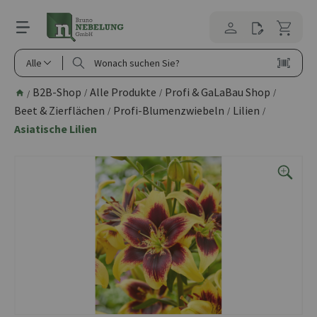
alt springen
Alle
B2B-Shop
Alle Produkte
Profi & GaLaBau Shop
/
/
/
/
Beet & Zierflächen
Profi-Blumenzwiebeln
Lilien
/
/
/
Asiatische Lilien