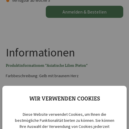
Verfügbar ab Woche 5
Anmelden & Bestellen
Informationen
Produktinformationen "Asiatische Lilien Pieton"
Farbbeschreibung: Gelb mit braunem Herz
Kurzbezeichnung :
Lilien Pieton
WIR VERWENDEN COOKIES
Lieferbar ab KW :
5
Lieferbar bis KW :
17
Diese Website verwendet Cookies, um Ihnen die
Botanische Bezeichnung :
Lilium hybrids
bestmögliche Funktionalität bieten zu können. Sie können
Abstand zwischen den
Ihre Auswahl der Verwendung von Cookies jederzeit
20 cm