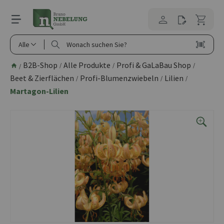
alt springen
Alle
B2B-Shop
Alle Produkte
Profi & GaLaBau Shop
/
/
/
/
Beet & Zierflächen
Profi-Blumenzwiebeln
Lilien
/
/
/
Martagon-Lilien