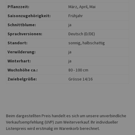
Pflanzzeit:
März
, April
, Mai
Saisonzugehörigkeit:
Frühjahr
Schnittblume:
ja
Sprachversionen:
Deutsch (D/DE)
Standort:
sonnig
, halbschattig
Verwilderung:
ja
Winterhart:
ja
Wuchshöhe ca.:
80 - 100 cm
Zwiebelgröße:
Grösse 14/16
Beim dargestellten Preis handelt es sich um unsere unverbindliche
Verkaufsempfehlung (UVP) zum Weiterverkauf. Ihr individueller
Listenpreis wird erstmalig im Warenkorb berechnet.