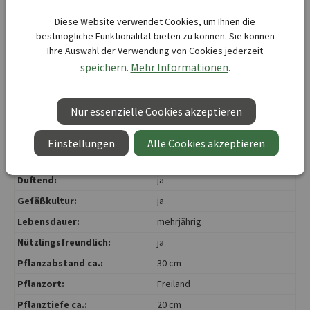
Diese Website verwendet Cookies, um Ihnen die
bestmögliche Funktionalität bieten zu können. Sie können
Ihre Auswahl der Verwendung von Cookies jederzeit
Kurzbezeichnung :
Lilium martagon Peppard Gold
speichern.
Mehr Informationen
.
Lieferbar ab KW :
10
Lieferbar bis KW :
20
Nur essenzielle Cookies akzeptieren
Botanische Bezeichnung :
Lilium martagon
Blütenfarbe:
gelb
Einstellungen
Alle Cookies akzeptieren
Blütezeit:
Juni
, Juli
Duftend:
ja
Gefäßkultur:
ja
Lebensdauer:
mehrjährig
Nützlingsfreundlich:
ja
Pflanzabstand ca.:
30 cm
Pflanzort:
Freiland
Pflanztiefe ca.:
20 cm