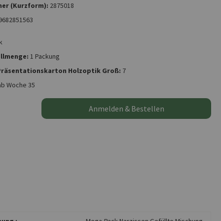
er (Kurzform):
2875018
9682851563
k
llmenge:
1 Packung
 Präsentationskarton Holzoptik Groß:
7
ab Woche 35
Anmelden & Bestellen
ung :
Mega-Pack Narzissen Gefüllte Mischung