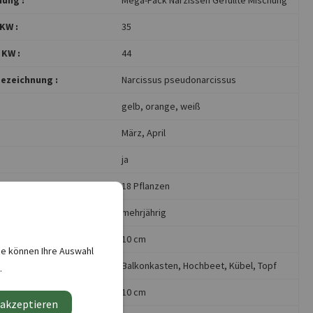
KW :
35
 KW :
44
ezeichnung :
Narcissus pseudonarcissus
gelb
, orange
, weiß
März
, April
ja
für ca.:
18 Pflanzen
:
mehrjährig
d ca.:
10 cm
ie können Ihre Auswahl
Balkonkasten
, Hochbeet
, Kübel
, Topf
.
a.:
10 cm
 akzeptieren