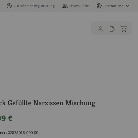
Zur Händler-Registrierung
Privatkunde
International
k Gefüllte Narzissen Mischung
99 €
er:
02875018-000-00