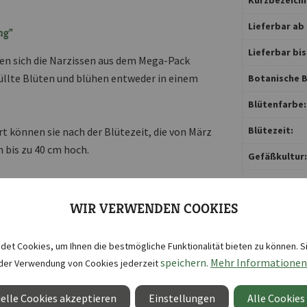
Lieferbar ab 
ng"
Lieferbar bis
nen sich die Narzissen aus dem Mega-Pack
üllte Blüten und blühen entweder in einem
Botanische B
Blütenfarbe:
Blütezeit:
t können sie nach der Blütezeit, die von März
n bis zu 40 cm hoch.
Gefäßkultur:
Inhalt reicht 
WIR VERWENDEN COOKIES
Lebensdauer
Pflanzabstan
et Cookies, um Ihnen die bestmögliche Funktionalität bieten zu können. S
Pflanzort:
speichern.
Mehr Informationen
der Verwendung von Cookies jederzeit
Pflanztiefe c
elle Cookies akzeptieren
Einstellungen
Alle Cookies