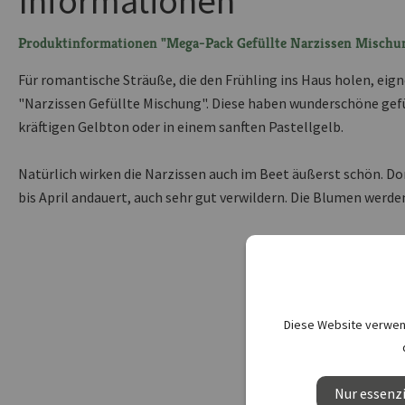
Informationen
Produktinformationen "Mega-Pack Gefüllte Narzissen Mischu
Für romantische Sträuße, die den Frühling ins Haus holen, eig
"Narzissen Gefüllte Mischung". Diese haben wunderschöne gef
kräftigen Gelbton oder in einem sanften Pastellgelb.
Natürlich wirken die Narzissen auch im Beet äußerst schön. Dor
bis April andauert, auch sehr gut verwildern. Die Blumen werde
Diese Website verwend
Nur essenzi