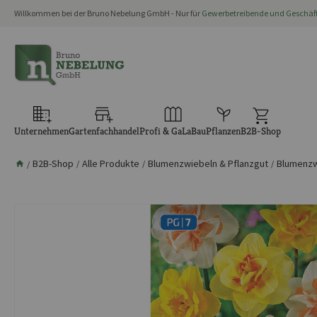
Willkommen bei der Bruno Nebelung GmbH - Nur für
Gewerbetreibende und Geschä
springen
Zur Hauptnavigation springen
Unternehmen
Gartenfachhandel
Profi & GaLaBau
Pflanzen
B2B-Shop
B2B-Shop
Alle Produkte
Blumenzwiebeln & Pflanzgut
Blumenzw
/
/
/
/