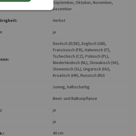
September
, Oktober
, November
,
Dezember
rigkeit:
Herbst
e:
ja
Deutsch (D/DE)
, Englisch (GB)
,
Französisch (FR)
, Italienisch (IT)
,
Tschechisch (CZ)
, Polnisch (PL)
,
nen:
Niederländisch (NL)
, Slowakisch (SK)
,
Slowenisch (SL)
, Ungarisch (HU)
,
Kroatisch (HR)
, Russisch (RU)
sonnig
, halbschattig
:
Beet- und Balkonpflanze
:
ja
ja
.:
40 cm