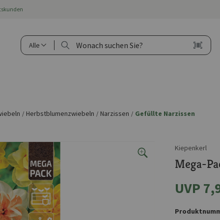
ftskunden
Alle
iebeln
Herbstblumenzwiebeln
Narzissen
Gefüllte Narzissen
/
/
/
Kiepenkerl
Mega-Pac
UVP 7,
Produktnumm