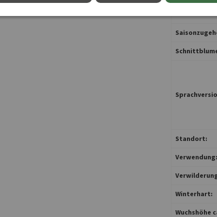
Pflanzzeit:
Saisonzugehö
Schnittblum
Sprachversio
Standort:
Verwendung
Verwilderung
Winterhart:
Wuchshöhe ca