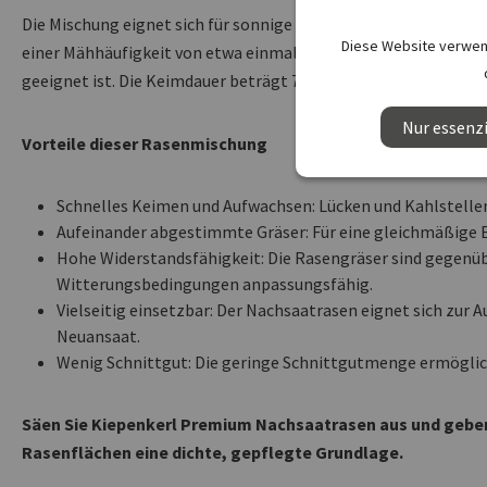
Die Mischung eignet sich für sonnige und halbschattige Standor
Diese Website verwend
einer Mähhäufigkeit von etwa einmal pro Woche fällt wenig Sc
geeignet ist. Die Keimdauer beträgt 7 bis 14 Tage bei mindeste
Nur essenzi
Vorteile dieser Rasenmischung
Schnelles Keimen und Aufwachsen: Lücken und Kahlstelle
Aufeinander abgestimmte Gräser: Für eine gleichmäßige 
Hohe Widerstandsfähigkeit: Die Rasengräser sind gegenü
Witterungsbedingungen anpassungsfähig.
Vielseitig einsetzbar: Der Nachsaatrasen eignet sich zur 
Neuansaat.
Wenig Schnittgut: Die geringe Schnittgutmenge ermöglic
Säen Sie Kiepenkerl Premium Nachsaatrasen aus und geben
Rasenflächen eine dichte, gepflegte Grundlage.