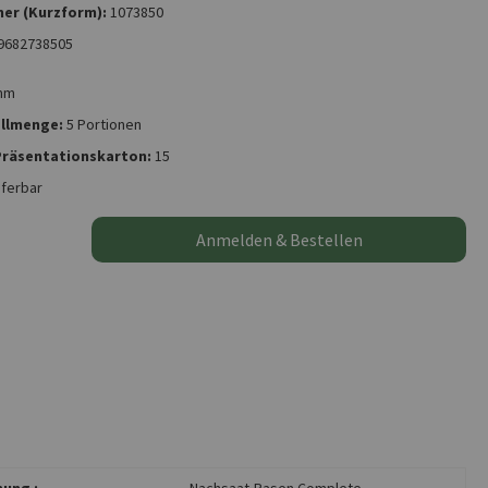
er (Kurzform):
1073850
9682738505
mm
llmenge:
5 Portionen
 Präsentationskarton:
15
eferbar
Anmelden & Bestellen
ung :
Nachsaat-Rasen Complete