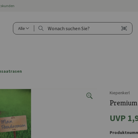
ftskunden
Alle
hsaatrasen
Kiepenkerl
Premium 
UVP 1,
Produktnumm