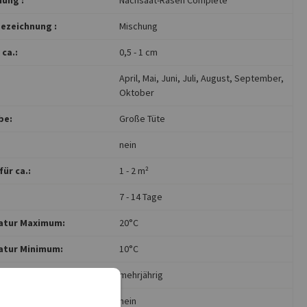
ezeichnung :
Mischung
ca.:
0,5 - 1 cm
April
, Mai
, Juni
, Juli
, August
, September
,
Oktober
be:
Große Tüte
nein
für ca.:
1 - 2 m²
7 - 14 Tage
atur Maximum:
20°C
tur Minimum:
10°C
:
mehrjährig
undlich:
nein