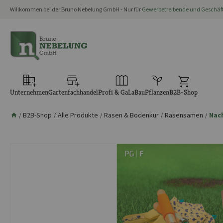
Willkommen bei der Bruno Nebelung GmbH - Nur für
Gewerbetreibende und Geschä
springen
Zur Hauptnavigation springen
Unternehmen
Gartenfachhandel
Profi & GaLaBau
Pflanzen
B2B-Shop
B2B-Shop
Alle Produkte
Rasen & Bodenkur
Rasensamen
Nac
/
/
/
/
/