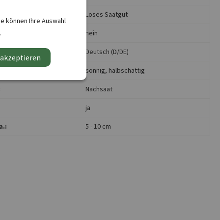
:
Loses Saatgut
ie können Ihre Auswahl
e:
.
nein
nen:
Deutsch (D/DE)
 akzeptieren
sonnig
, halbschattig
:
Nachsaat
ja
.:
5 - 10 cm