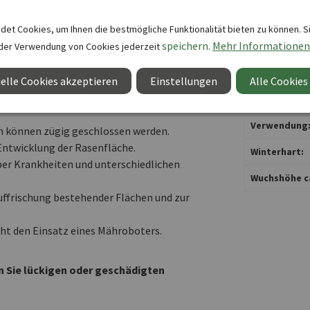
te. Bei einer Schnitthöhe von 4 bis 5 cm und
Saatgut Typ
et Cookies, um Ihnen die bestmögliche Funktionalität bieten zu können. S
hnittgut an, wodurch sie gut für Mähroboter
speichern.
Mehr Informationen
der Verwendung von Cookies jederzeit
Schnittblum
ns 10 °C.
Sprachversio
elle Cookies akzeptieren
Einstellungen
Alle Cookies
Standort:
Verwendung
n können zügig geschlossen werden.
Entwicklung der Rasenfläche.
Winterhart:
ber Krankheiten und unterschiedlichen
Wuchshöhe ca
Auffrischung bestehender Flächen und zur
ht den Einsatz eines Mähroboters.
 Sie lückigen oder geschädigten