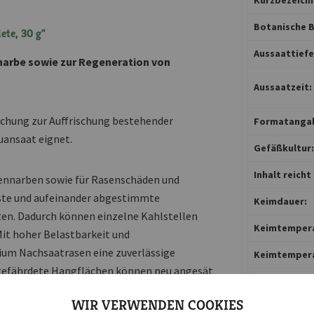
Botanische B
te, 30 g"
Aussaattiefe 
narbe sowie zur Regeneration von
Aussaatzeit:
chung zur Auffrischung bestehender
Formatanga
uansaat eignet.
Gefäßkultur:
Inhalt reicht 
sennarben sowie für Rasenschäden und
uste und aufeinander abgestimmte
Keimdauer:
ten. Dadurch können einzelne Kahlstellen
Keimtemper
Mit hoher Belastbarkeit und
ium Nachsaatrasen eine zuverlässige
Keimtempera
sgefährdete Hangflächen können neu angesät
Lebensdauer
WIR VERWENDEN COOKIES
Nützlingsfre