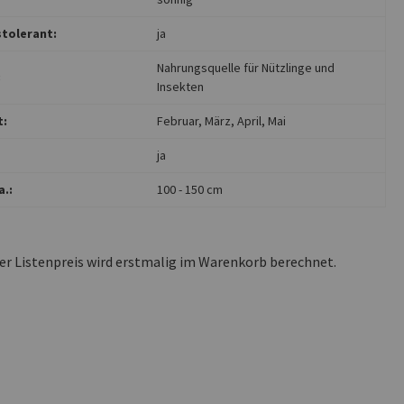
tolerant:
ja
Nahrungsquelle für Nützlinge und
:
Insekten
t:
Februar
, März
, April
, Mai
ja
.:
100 - 150 cm
ler Listenpreis wird erstmalig im Warenkorb berechnet.