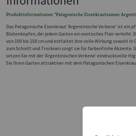
Informationen
Produktinformationen "Patagonische Eisenkrautsamen Argenti
Das Patagonische Eisenkraut 'Argentinische Verbene' ist ein p
Blütenköpfen, der jedem Garten ein exotisches Flair verleiht. 
von 100 bis 150 cm und entfaltet ihre volle Wirkung sowohl in 
zum Schnitt und Trocknen sorgt sie für farbenfrohe Akzente. G
setzen Sie mit der 'Argentinischen Verbene' eindrucksvolle Hig
Sie Ihren Garten attraktiver mit dem Patagonischen Eisenkraut