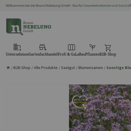
Willkommen bei der Bruno Nebelung GmbH - Nur für
Gewerbetreibende und Geschä
springen
Zur Hauptnavigation springen
Unternehmen
Gartenfachhandel
Profi & GaLaBau
Pflanzen
B2B-Shop
B2B-Shop
Alle Produkte
Saatgut
Blumensamen
Sonstige Bl
/
/
/
/
/