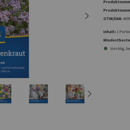
Produktnumm
Produktnumm
GTIN/EAN:
409
Inhalt:
1 Porti
Mindestbeste
Vorrätig, li