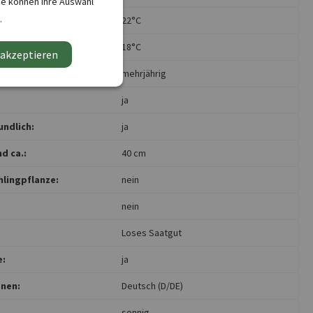
ie können Ihre Auswahl
.
atur Maximum:
22°C
tur Minimum:
18°C
 akzeptieren
:
mehrjährig
ja
undlich:
ja
d ca.:
40 cm
hlingpflanze:
nein
nein
:
Loses Saatgut
e:
ja
nen:
Deutsch (D/DE)
sonnig