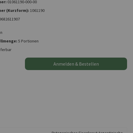
er:
01061190-000-00
er (Kurzform):
1061190
9682611907
on
llmenge:
5 Portionen
eferbar
Anmelden & Bestellen
Patagonisches Eisenkraut Argentinische