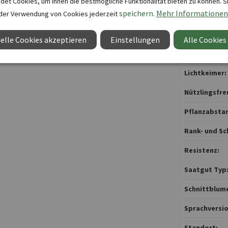
et Cookies, um Ihnen die bestmögliche Funktionalität bieten zu können. S
speichern.
Mehr Informationen
der Verwendung von Cookies jederzeit
Keimtemper
Keimtempera
elle Cookies akzeptieren
Einstellungen
Alle Cookies
Lebensdauer
Lichtkeimer:
Nützlingsfre
Pflanzabstan
Rank- und Sc
Resistenz:
Saatgut Typ
Schnittblum
Sprachversio
Standort: