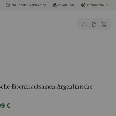
Zur Händler-Registrierung
Privatkunde
International
sche Eisenkrautsamen Argentinische
99 €