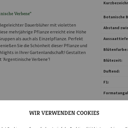
Kurzbezeichn
nische Verbene"
Botanische B
flegeleichter Dauerblüher mit violetten
Abstand zwis
Diese mehrjährige Pflanze erreicht eine Höhe
Gruppen als auch als Einzelpflanze. Perfekt
Aussaattiefe 
enießen Sie die Schönheit dieser Pflanze und
Blütenfarbe:
hlights in Ihrer Gartenlandschaft! Gestalten
 'Argentinische Verbene'!
Blütezeit:
Duftend:
F1:
Formatanga
Gefäßkultur:
WIR VERWENDEN COOKIES
Inhalt reicht 
Keimdauer: