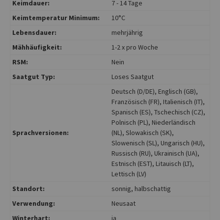
Keimdauer:
7 - 14 Tage
Keimtemperatur Minimum:
10°C
Lebensdauer:
mehrjährig
Mähhäufigkeit:
1-2 x pro Woche
RSM:
Nein
Saatgut Typ:
Loses Saatgut
Deutsch (D/DE)
, Englisch (GB)
,
Französisch (FR)
, Italienisch (IT)
,
Spanisch (ES)
, Tschechisch (CZ)
,
Polnisch (PL)
, Niederländisch
Sprachversionen:
(NL)
, Slowakisch (SK)
,
Slowenisch (SL)
, Ungarisch (HU)
,
Russisch (RU)
, Ukrainisch (UA)
,
Estnisch (EST)
, Litauisch (LT)
,
Lettisch (LV)
Standort:
sonnig
, halbschattig
Verwendung:
Neusaat
Winterhart:
ja