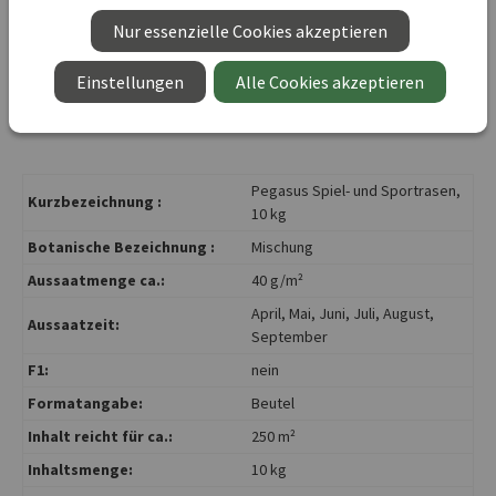
Ideal für alle Freizeitaktivitäten, zeichnet sich dieser Rasen
Nur essenzielle Cookies akzeptieren
durch seine Robustheit und Langlebigkeit aus. Bestellen Sie
jetzt und verwandeln Sie Ihre Grünfläche in einen vielseitig
Einstellungen
Alle Cookies akzeptieren
nutzbaren Spiel- und Sportplatz!
Pegasus Spiel- und Sportrasen,
Kurzbezeichnung :
10 kg
Botanische Bezeichnung :
Mischung
Aussaatmenge ca.:
40 g/m²
April
, Mai
, Juni
, Juli
, August
,
Aussaatzeit:
September
F1:
nein
Formatangabe:
Beutel
Inhalt reicht für ca.:
250 m²
Inhaltsmenge:
10 kg