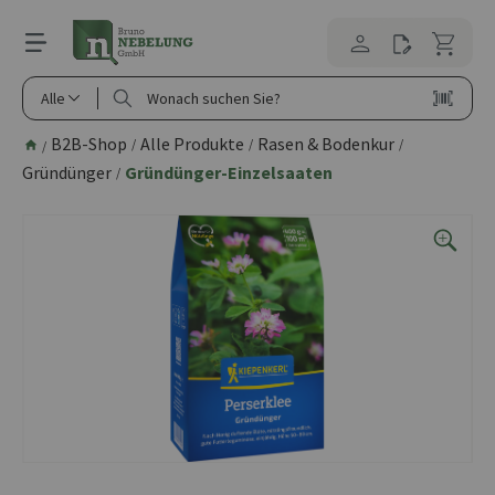
alt springen
Alle
B2B-Shop
Alle Produkte
Rasen & Bodenkur
/
/
/
/
Gründünger
Gründünger-Einzelsaaten
/