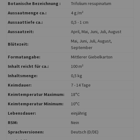
Botanische Bezeichnung :
Trifolium resupinatum
Aussaatmenge ca.:
4 g/m²
Aussaattiefe ca.:
0,5 - 1 cm
Aussaatzeit:
April
, Mai
, Juni
, Juli
, August
Mai
, Juni
, Juli
, August
,
Blütezeit:
September
Formatangabe:
Mittlerer Giebelkarton
Inhalt reicht für ca.:
100 m²
Inhaltsmenge:
0,5 kg
Keimdauer:
7 - 14 Tage
Keimtemperatur Maximum:
18°C
Keimtemperatur Minimum:
10°C
Lebensdauer:
einjährig
RSM:
Nein
Sprachversionen:
Deutsch (D/DE)