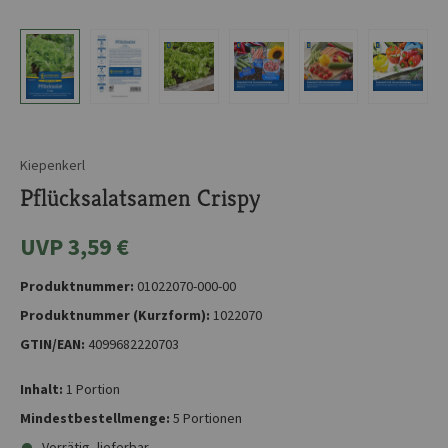
Kiepenkerl
Pflücksalatsamen Crispy
UVP 3,59 €
Produktnummer:
01022070-000-00
Produktnummer (Kurzform):
1022070
GTIN/EAN:
4099682220703
Inhalt:
1 Portion
Mindestbestellmenge:
5 Portionen
Vorrätig, lieferbar