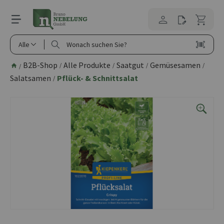
alt springen
Alle
B2B-Shop
Alle Produkte
Saatgut
Gemüsesamen
/
/
/
/
/
Salatsamen
Pflück- & Schnittsalat
/