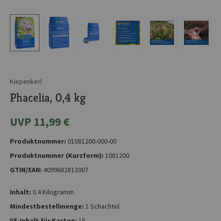
Kiepenkerl
Phacelia, 0,4 kg
UVP 11,99 €
Produktnummer:
01081200-000-00
Produktnummer (Kurzform):
1081200
GTIN/EAN:
4099682812007
Inhalt:
0.4 Kilogramm
Mindestbestellmenge:
1 Schachtel
VE-Inhalt für Karton:
15