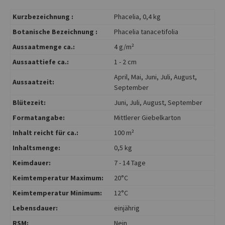
Kurzbezeichnung :
Phacelia, 0,4 kg
Botanische Bezeichnung :
Phacelia tanacetifolia
Aussaatmenge ca.:
4 g/m²
Aussaattiefe ca.:
1 - 2 cm
April
, Mai
, Juni
, Juli
, August
,
Aussaatzeit:
September
Blütezeit:
Juni
, Juli
, August
, September
Formatangabe:
Mittlerer Giebelkarton
Inhalt reicht für ca.:
100 m²
Inhaltsmenge:
0,5 kg
Keimdauer:
7 - 14 Tage
Keimtemperatur Maximum:
20°C
Keimtemperatur Minimum:
12°C
Lebensdauer:
einjährig
RSM:
Nein