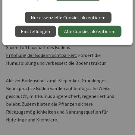
Boden.
Schutz vor Austrocknung und Erosion:
Bewahrt die
Bodengesundheit und verhindert Nährstoffverluste.
Nur essenzielle Cookies akzeptieren
Unkrautunterdrückung:
Verdrängt unerwünschte
Einstellungen
Alle Cookies akzeptieren
Pflanzenarten.
Weitreichendes Wurzelsystem:
Verbessert den Wasser- und
Sauerstoffhaushalt des Bodens.
Erhöhung der Bodenfruchtbarkeit:
Fördert die
Humusbildung und verbessert die Bodenstruktur.
Aktiver Bodenschutz mit Kiepenkerl Gründünger.
Beanspruchte Böden werden auf biologische Weise
geschützt, mit Humus angereichert, regeneriert und
belebt. Zudem bieten die Pflanzen sichere
Rückzugsmöglichkeiten und Nahrungsquellen für
Nützlinge und Kleintiere.