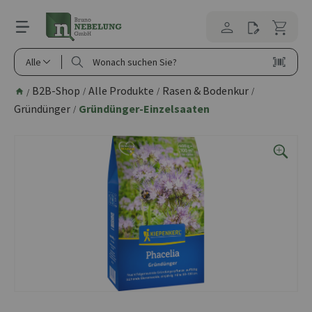
alt springen
Alle
B2B-Shop
Alle Produkte
Rasen & Bodenkur
/
/
/
/
Gründünger
Gründünger-Einzelsaaten
/