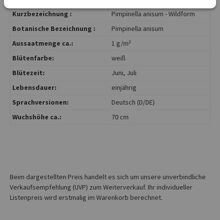
Kurzbezeichnung :
Pimpinella anisum - Wildform
Botanische Bezeichnung :
Pimpinella anisum
Aussaatmenge ca.:
1 g/m²
Blütenfarbe:
weiß
Blütezeit:
Juni
, Juli
Lebensdauer:
einjährig
Sprachversionen:
Deutsch (D/DE)
Wuchshöhe ca.:
70 cm
Beim dargestellten Preis handelt es sich um unsere unverbindliche
Verkaufsempfehlung (UVP) zum Weiterverkauf. Ihr individueller
Listenpreis wird erstmalig im Warenkorb berechnet.