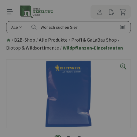
alt springen
Alle
B2B-Shop
Alle Produkte
Profi & GaLaBau Shop
/
/
/
/
Biotop & Wildsortimente
Wildpflanzen-Einzelsaaten
/