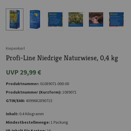
Kiepenkerl
Profi-Line Niedrige Naturwiese, 0,4 kg
UVP 29,99 €
Produktnummer:
01089071-000-00
Produktnummer (Kurzform):
1089071
GTIN/EAN:
4099682890715
Inhalt:
0.4 Kilogramm
Mindestbestellmenge:
1 Packung
VE-Inhalt für Karton:
24