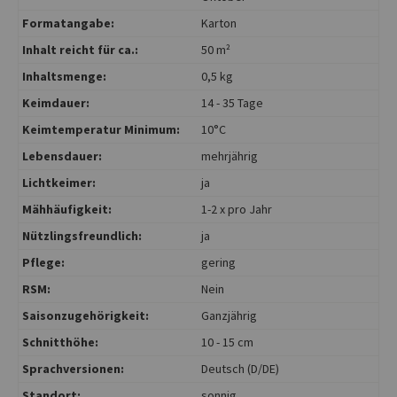
Formatangabe:
Karton
Inhalt reicht für ca.:
50 m²
Inhaltsmenge:
0,5 kg
Keimdauer:
14 - 35 Tage
Keimtemperatur Minimum:
10°C
Lebensdauer:
mehrjährig
Lichtkeimer:
ja
Mähhäufigkeit:
1-2 x pro Jahr
Nützlingsfreundlich:
ja
Pflege:
gering
RSM:
Nein
Saisonzugehörigkeit:
Ganzjährig
Schnitthöhe:
10 - 15 cm
Sprachversionen:
Deutsch (D/DE)
Standort:
sonnig