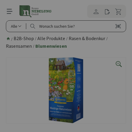
alt springen
Alle
B2B-Shop
Alle Produkte
Rasen & Bodenkur
/
/
/
/
Rasensamen
Blumenwiesen
/