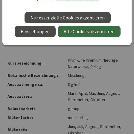
• Fördert die Biodiversität im Garten
• Lebensraum für Insekten und andere Kleintiere
Nur essenzielle Cookies akzeptieren
• Pollen- und Nektarspender
• Ansprechender Blühfaktor
Einstellungen
Alle Cookies akzeptieren
• Natürliche Schädlingsregulation
Profi-Line Premium Niedrige
Kurzbezeichnung :
Naturwiese, 0,4 kg
Botanische Bezeichnung :
Mischung
Aussaatmenge ca.:
8 g/m²
März
, April
, Mai
, Juni
, August
,
Aussaatzeit:
September
, Oktober
Belastbarkeit:
gering
Blütenfarbe:
mehrfarbig
Juni
, Juli
, August
, September
,
Blütezeit:
Oktober