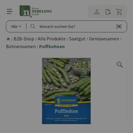
alt springen
Alle
B2B-Shop
Alle Produkte
Saatgut
Gemüsesamen
/
/
/
/
/
Bohnensamen
Puffbohnen
/