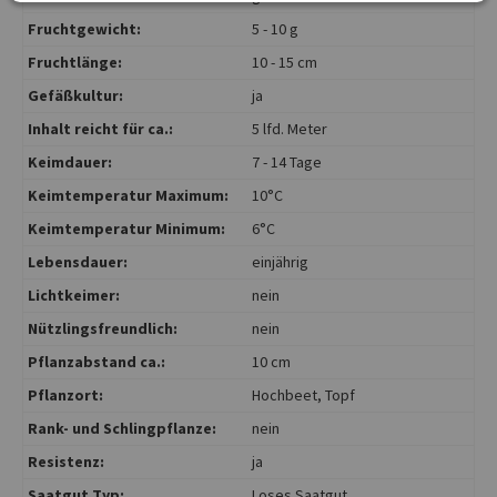
Fruchtgewicht:
5 - 10 g
Fruchtlänge:
10 - 15 cm
Gefäßkultur:
ja
Inhalt reicht für ca.:
5 lfd. Meter
Keimdauer:
7 - 14 Tage
Keimtemperatur Maximum:
10°C
Keimtemperatur Minimum:
6°C
Lebensdauer:
einjährig
Lichtkeimer:
nein
Nützlingsfreundlich:
nein
Pflanzabstand ca.:
10 cm
Pflanzort:
Hochbeet
, Topf
Rank- und Schlingpflanze:
nein
Resistenz:
ja
Saatgut Typ:
Loses Saatgut