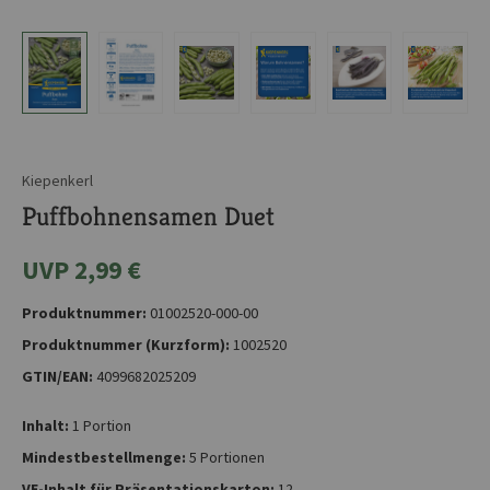
Kiepenkerl
Puffbohnensamen Duet
UVP 2,99 €
Produktnummer:
01002520-000-00
Produktnummer (Kurzform):
1002520
GTIN/EAN:
4099682025209
Inhalt:
1 Portion
Mindestbestellmenge:
5 Portionen
VE-Inhalt für Präsentationskarton:
12