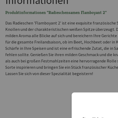
Informationen
Produktinformationen "Radieschensamen Flamboyant 2"
Das Radieschen 'Flamboyant 2' ist eine exquisite französische S
Knollen und der charakteristischen weißen Spitze überzeugt. 
milden Aroma alle Blicke auf sich und bereichern Ihre Gerichte a
für die gesamte Freilandsaison, ob im Beet, Hochbeet oder in K
Schärfe in Ihre Speisen und ist eine erfrischende Zutat, die in
fehlen sollte. Genießen Sie ihren milden Geschmack und die kn
als auch bei großen Festmahlzeiten eine hervorragende Rolle s
Sorte inspirieren und bringen Sie ein Stück französischer Küch
Lassen Sie sich von dieser Spezialität begeistern!