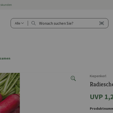
ftskunden
Alle
nsamen
Kiepenkerl
Radiesch
UVP 1,
Produktnumm