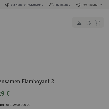
Zur Händler-Registrierung
Privatkunde
International
ensamen Flamboyant 2
29 €
er:
01010600-000-00