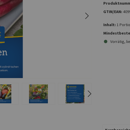
Produktnumm
GTIN/EAN:
409
Inhalt:
1 Porti
Mindestbeste
Vorrätig, li
Kurzbezeichn