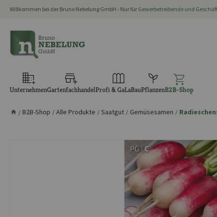
Willkommen bei der Bruno Nebelung GmbH - Nur für
Gewerbetreibende und Geschä
springen
Zur Hauptnavigation springen
Unternehmen
Gartenfachhandel
Profi & GaLaBau
Pflanzen
B2B-Shop
B2B-Shop
Alle Produkte
Saatgut
Gemüsesamen
Radiesche
/
/
/
/
/