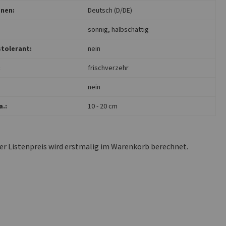
nen:
Deutsch (D/DE)
sonnig
, halbschattig
tolerant:
nein
:
frischverzehr
nein
.:
10 - 20 cm
ler Listenpreis wird erstmalig im Warenkorb berechnet.