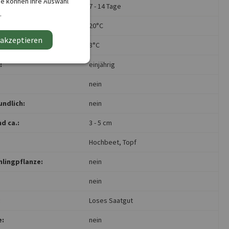
ie können Ihre Auswahl
7 - 14 Tage
.
atur Maximum:
20°C
 akzeptieren
tur Minimum:
8°C
:
einjährig
nein
undlich:
nein
d ca.:
3 - 5 cm
Hochbeet
, Topf
hlingpflanze:
nein
nein
:
Loses Saatgut
e:
nein