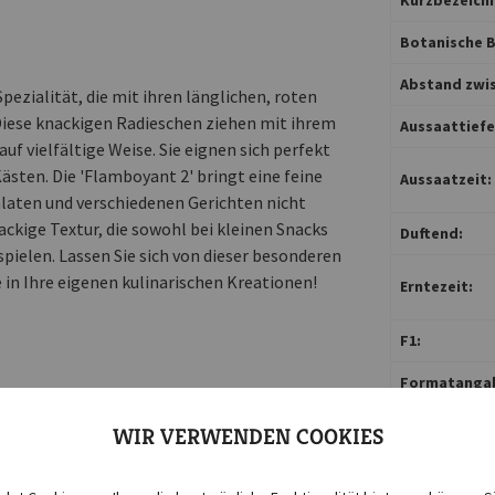
Botanische B
Abstand zwis
pezialität, die mit ihren länglichen, roten
Diese knackigen Radieschen ziehen mit ihrem
Aussaattiefe 
uf vielfältige Weise. Sie eignen sich perfekt
ästen. Die 'Flamboyant 2' bringt eine feine
Aussaatzeit:
 Salaten und verschiedenen Gerichten nicht
ackige Textur, die sowohl bei kleinen Snacks
Duftend:
pielen. Lassen Sie sich von dieser besonderen
e in Ihre eigenen kulinarischen Kreationen!
Erntezeit:
F1:
Formatanga
Gefäßkultur:
WIR VERWENDEN COOKIES
Inhalt reicht 