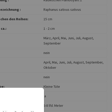
ezeichnung :
Raphanus sativus sativus
chen den Reihen:
15 cm
ca.:
1 - 2 cm
März
, April
, Mai
, Juni
, Juli
, August
,
September
nein
April
, Mai
, Juni
, Juli
, August
, September
,
Oktober
nein
be:
Kleine Tüte
ja
für ca.:
6-8 lfd. Meter