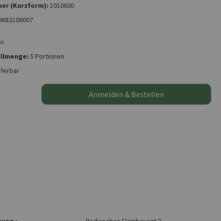
er (Kurzform):
1010600
9682106007
on
llmenge:
5 Portionen
eferbar
Anmelden & Bestellen
ung :
Radieschen Flamboyant 2