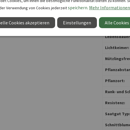
et Cookies, um Ihnen die bestmögliche Funktionalität bieten zu können. S
Keimdauer:
speichern.
Mehr Informationen
der Verwendung von Cookies jederzeit
Keimtemper
elle Cookies akzeptieren
Einstellungen
Alle Cookies
Keimtempera
Lebensdauer
Lichtkeimer:
Nützlingsfre
Pflanzabstan
Pflanzort:
Rank- und Sc
Resistenz:
Saatgut Typ
Schnittblum