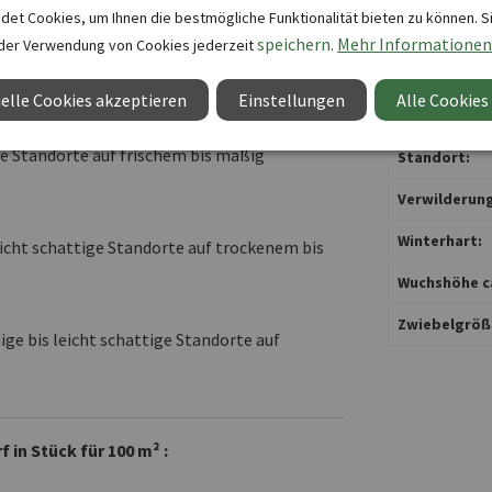
et Cookies, um Ihnen die bestmögliche Funktionalität bieten zu können. S
Pflanzzeit:
speichern.
Mehr Informationen
der Verwendung von Cookies jederzeit
ige Standorte auf frischem bis mäßig
Saisonzugehö
elle Cookies akzeptieren
Einstellungen
Alle Cookies
Sprachversio
ge Standorte auf frischem bis mäßig
Standort:
Verwilderung
Winterhart:
eicht schattige Standorte auf trockenem bis
Wuchshöhe ca
Zwiebelgröß
ge bis leicht schattige Standorte auf
in Stück für 100 m² :