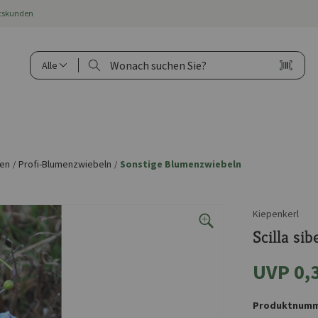
ftskunden
Alle
hen
Profi-Blumenzwiebeln
Sonstige Blumenzwiebeln
/
/
Kiepenkerl
Scilla sib
UVP 0,
Produktnumm