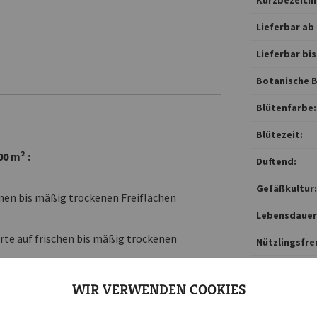
Lieferbar ab 
Lieferbar bis
Botanische B
Blütenfarbe:
Blütezeit:
0 m² :
Duftend:
Gefäßkultur:
nen bis mäßig trockenen Freiflächen
Lebensdauer
rte auf frischen bis mäßig trockenen
Nützlingsfre
Pflanzort:
WIR VERWENDEN COOKIES
Pflanztiefe c
schattige Standorte mit mäßig trockenem bis