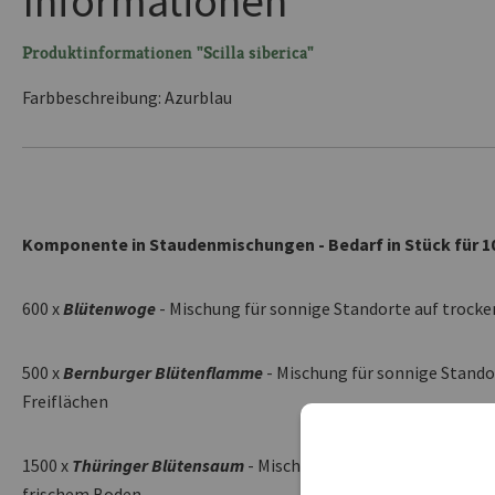
Informationen
Produktinformationen "Scilla siberica"
Farbbeschreibung: Azurblau
Komponente in Staudenmischungen - Bedarf in Stück für 10
600 x
Blütenwoge
- Mischung für sonnige Standorte auf trocke
500 x
Bernburger Blütenflamme
- Mischung für sonnige Stando
Freiflächen
1500 x
Thüringer Blütensaum
- Mischung für sonnige bis halb
frischem Boden