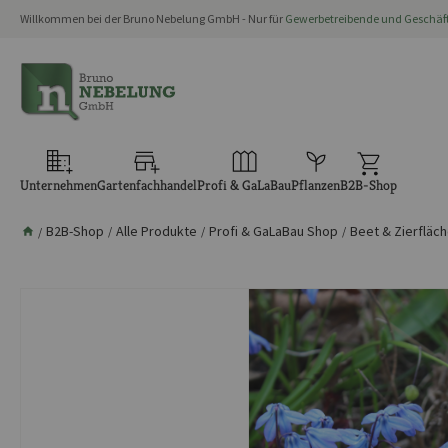
Willkommen bei der Bruno Nebelung GmbH - Nur für
Gewerbetreibende und Geschä
springen
Zur Hauptnavigation springen
Unternehmen
Gartenfachhandel
Profi & GaLaBau
Pflanzen
B2B-Shop
B2B-Shop
Alle Produkte
Profi & GaLaBau Shop
Beet & Zierfläc
/
/
/
/