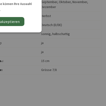
September
, Oktober
, November
,
ie können Ihre Auswahl
Dezember
.
rigkeit:
Herbst
 akzeptieren
nen:
Deutsch (D/DE)
sonnig
, halbschattig
:
ja
ja
.:
15 cm
e:
Grösse 7/8