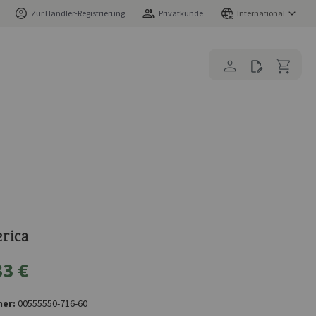
Zur Händler-Registrierung
Privatkunde
International
erica
33 €
er:
00555550-716-60