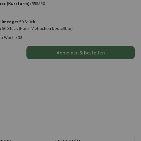
er (Kurzform):
555550
llmenge:
50 Stück
:
50 Stück
(Nur in Vielfachen bestellbar)
ab Woche 38
Anmelden & Bestellen
ung :
Scilla siberica