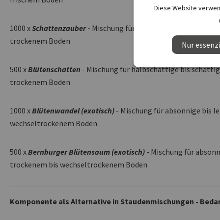
Diese Website verwend
1000 x
Schattenzauber
- Mischung für halbschattige bis schatt
trockenem Boden
Nur essenzi
500 x
Blütenschatten
- Mischung für halbschattige bis schatti
trockenem Boden
1000 x
Blütenwandel (exotisch)
- Mischung für absonnige bis l
wechseltrockenem Boden
500 x
Bernburger Blütensaum (exotisch)
- Mischung für absonni
trockenem bis wechseltrockenem Boden
Komponente als Alternative in Staudenmischungen - Bedarf 