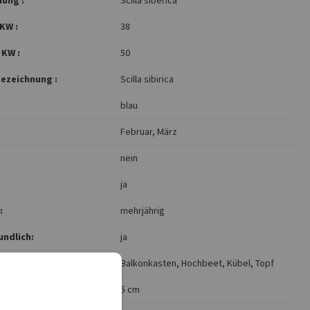
KW :
38
 KW :
50
ezeichnung :
Scilla sibirica
blau
Februar
, März
nein
ja
:
mehrjährig
undlich:
ja
Balkonkasten
, Hochbeet
, Kübel
, Topf
a.:
5 cm