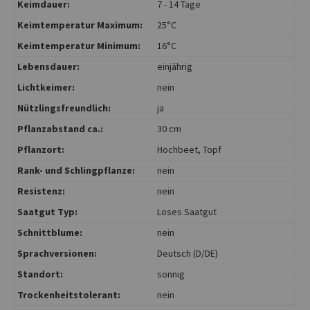
Keimdauer:
7 - 14 Tage
Keimtemperatur Maximum:
25°C
Keimtemperatur Minimum:
16°C
Lebensdauer:
einjährig
Lichtkeimer:
nein
Nützlingsfreundlich:
ja
Pflanzabstand ca.:
30 cm
Pflanzort:
Hochbeet
, Topf
Rank- und Schlingpflanze:
nein
Resistenz:
nein
Saatgut Typ:
Loses Saatgut
Schnittblume:
nein
Sprachversionen:
Deutsch (D/DE)
Standort:
sonnig
Trockenheitstolerant:
nein