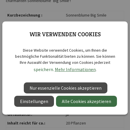
charmanten Sonnenblume ’Big Smile‘!
Kurzbezeichnung :
Sonnenblume Big Smile
Botanische Bezeichnung :
Helianthus annuus
Abstand zwischen den
WIR VERWENDEN COOKIES
30 cm
Reihen:
Aussaattiefe ca.:
3 - 4 cm
Diese Website verwendet Cookies, um Ihnen die
Aussaatzeit:
April
, Mai
, Juni
bestmögliche Funktionalität bieten zu können. Sie können
Ihre Auswahl der Verwendung von Cookies jederzeit
Blütenfarbe:
gelb
speichern.
Mehr Informationen
.
Juli
, August
, September
,
Blütezeit:
Oktober
Nur essenzielle Cookies akzeptieren
Duftend:
nein
F1:
nein
Einstellungen
Alle Cookies akzeptieren
Formatangabe:
Große Tüte
Gefäßkultur:
ja
Inhalt reicht für ca.:
20 Pflanzen