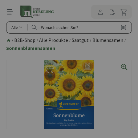
alt springen
Alle
B2B-Shop
Alle Produkte
Saatgut
Blumensamen
/
/
/
/
/
Sonnenblumensamen