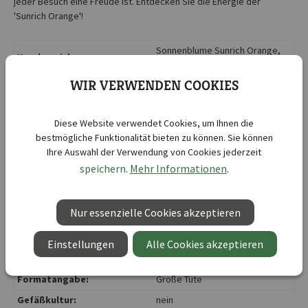
jeder Besuch eine Freude ist. Entdecken Sie die Energie der
'Sunrich Orange'!
Sonnenblume Sunrich Orange,
Kurzbezeichnung :
F1
WIR VERWENDEN COOKIES
Botanische Bezeichnung :
Helianthus annuus
Abstand zwischen den
30 cm
Reihen:
Diese Website verwendet Cookies, um Ihnen die
bestmögliche Funktionalität bieten zu können. Sie können
Aussaattiefe ca.:
3 - 4 cm
Ihre Auswahl der Verwendung von Cookies jederzeit
Aussaatzeit:
April
, Mai
, Juni
speichern.
Mehr Informationen
.
Blütenfarbe:
orange
Juli
, August
, September
,
Blütezeit:
Nur essenzielle Cookies akzeptieren
Oktober
Duftend:
nein
Einstellungen
Alle Cookies akzeptieren
F1:
ja
Formatangabe:
Große Tüte
Gefäßkultur:
nein