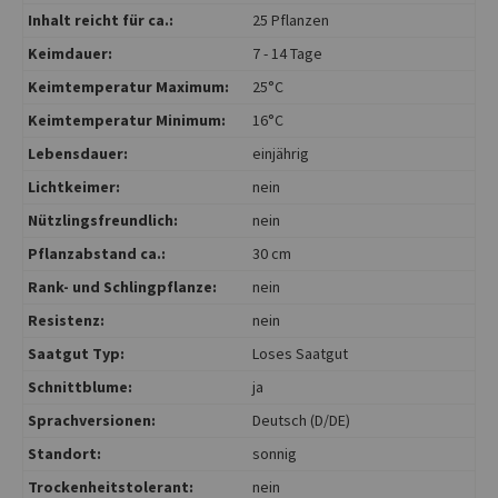
Inhalt reicht für ca.:
25 Pflanzen
Keimdauer:
7 - 14 Tage
Keimtemperatur Maximum:
25°C
Keimtemperatur Minimum:
16°C
Lebensdauer:
einjährig
Lichtkeimer:
nein
Nützlingsfreundlich:
nein
Pflanzabstand ca.:
30 cm
Rank- und Schlingpflanze:
nein
Resistenz:
nein
Saatgut Typ:
Loses Saatgut
Schnittblume:
ja
Sprachversionen:
Deutsch (D/DE)
Standort:
sonnig
Trockenheitstolerant:
nein