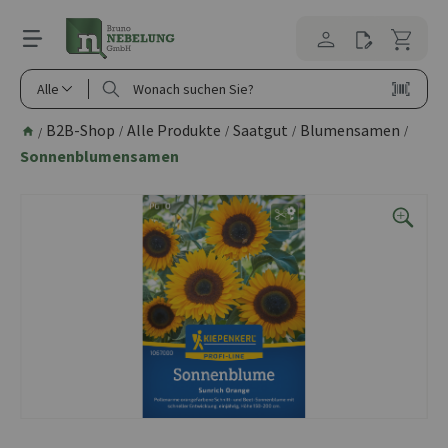
alt springen
Alle
B2B-Shop
Alle Produkte
Saatgut
Blumensamen
/
/
/
/
/
Sonnenblumensamen