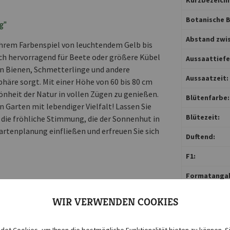
Botanische B
g"
Abstand zwis
hrem Farbenspiel von leuchtendem Gelb bis
ich hervorragend für Beete oder größere Kübel
Aussaattiefe 
hen Bienen, Schmetterlinge und andere
Aussaatzeit:
häre sorgt. Mit einer Höhe von 60 bis 80 cm
önheit der Natur in vollen Zügen zu genießen.
Blütenfarbe:
n Garten mit lebendiger Vielfalt! Lassen Sie
Blütezeit:
e die fröhliche Stimmung, die der Sonnenhut in
artenplanung einfließen und erfreuen Sie sich
Duftend:
F1:
Formatanga
Gefäßkultur:
WIR VERWENDEN COOKIES
Inhalt reicht 