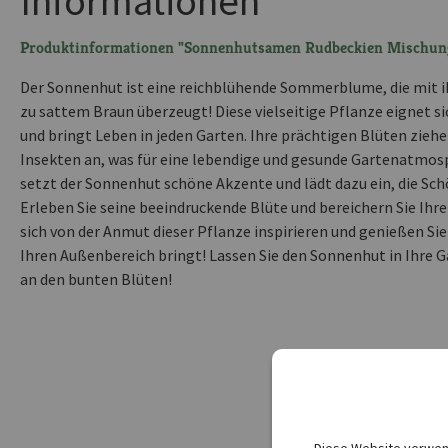
Informationen
Produktinformationen "Sonnenhutsamen Rudbeckien Mischun
Der Sonnenhut ist eine reichblühende Sommerblume, die mit i
zu sattem Braun überzeugt! Diese vielseitige Pflanze eignet s
und bringt Leben in jeden Garten. Ihre prächtigen Blüten zie
Insekten an, was für eine lebendige und gesunde Gartenatmosp
setzt der Sonnenhut schöne Akzente und lädt dazu ein, die Sch
Erleben Sie seine beeindruckende Blüte und bereichern Sie Ihre
sich von der Anmut dieser Pflanze inspirieren und genießen Si
Ihren Außenbereich bringt! Lassen Sie den Sonnenhut in Ihre G
an den bunten Blüten!