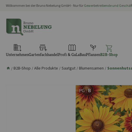
Willkommen bei der Bruno Nebelung GmbH - Nur für
Gewerbetreibende und Geschä
springen
Zur Hauptnavigation springen
Unternehmen
Gartenfachhandel
Profi & GaLaBau
Pflanzen
B2B-Shop
B2B-Shop
Alle Produkte
Saatgut
Blumensamen
Sonnenhuts
/
/
/
/
/