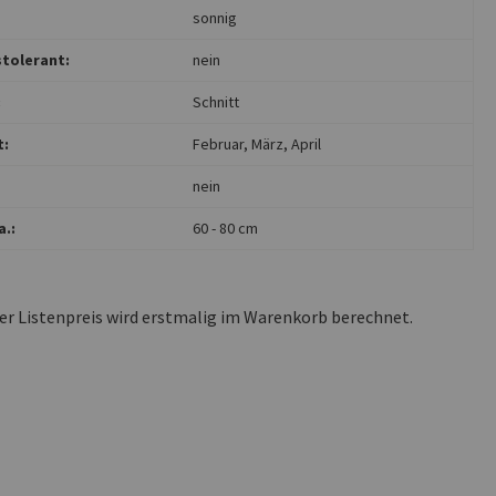
sonnig
tolerant:
nein
:
Schnitt
t:
Februar
, März
, April
nein
.:
60 - 80 cm
ler Listenpreis wird erstmalig im Warenkorb berechnet.