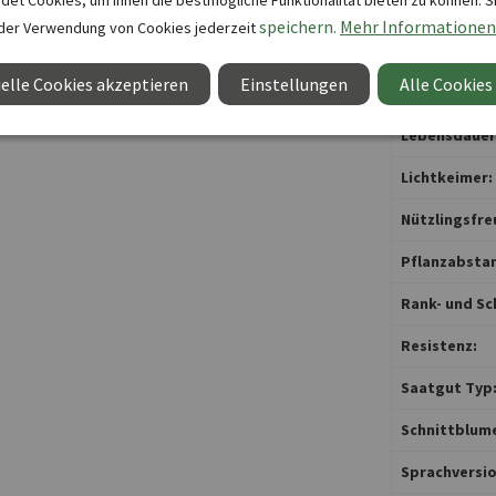
et Cookies, um Ihnen die bestmögliche Funktionalität bieten zu können. S
Keimdauer:
speichern.
Mehr Informationen
der Verwendung von Cookies jederzeit
Keimtemper
elle Cookies akzeptieren
Einstellungen
Alle Cookies
Keimtempera
Lebensdauer
Lichtkeimer:
Nützlingsfre
Pflanzabstan
Rank- und Sc
Resistenz:
Saatgut Typ
Schnittblum
Sprachversio