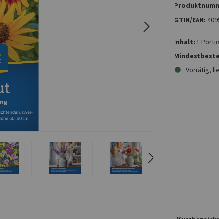
Produktnumm
GTIN/EAN:
409
Inhalt:
1 Porti
Mindestbeste
Vorrätig, li
Kurzbezeichn