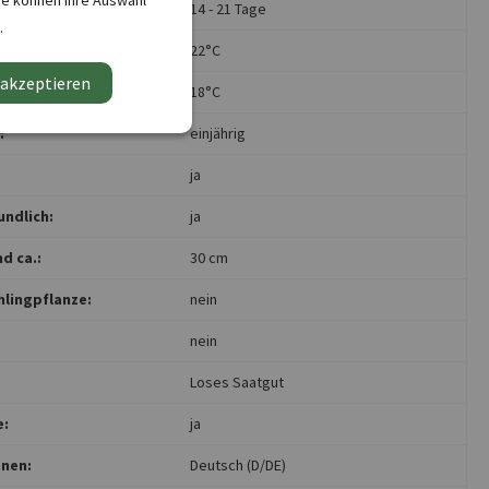
ie können Ihre Auswahl
14 - 21 Tage
.
atur Maximum:
22°C
 akzeptieren
tur Minimum:
18°C
:
einjährig
ja
undlich:
ja
d ca.:
30 cm
hlingpflanze:
nein
nein
:
Loses Saatgut
e:
ja
nen:
Deutsch (D/DE)