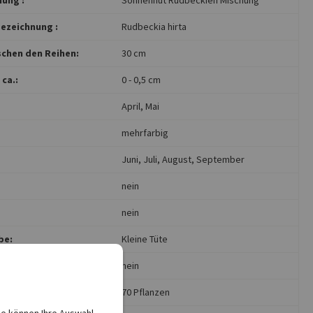
ezeichnung :
Rudbeckia hirta
chen den Reihen:
30 cm
ca.:
0 - 0,5 cm
April
, Mai
mehrfarbig
Juni
, Juli
, August
, September
nein
nein
be:
Kleine Tüte
nein
für ca.:
70 Pflanzen