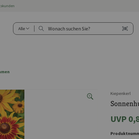
ftskunden
Alle
amen
Kiepenkerl
Sonnenh
UVP 0,
Produktnumm