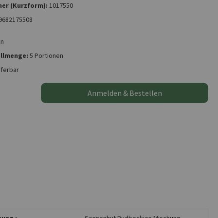
er (Kurzform):
1017550
9682175508
on
llmenge:
5 Portionen
eferbar
Anmelden & Bestellen
ung :
Sonnenhut Rudbeckien Mischung