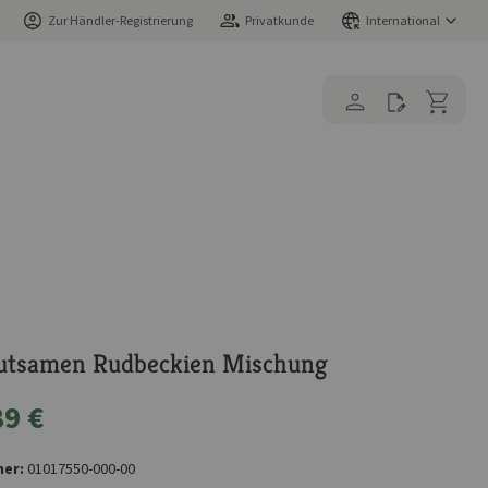
Zur Händler-Registrierung
Privatkunde
International
utsamen Rudbeckien Mischung
89 €
er:
01017550-000-00