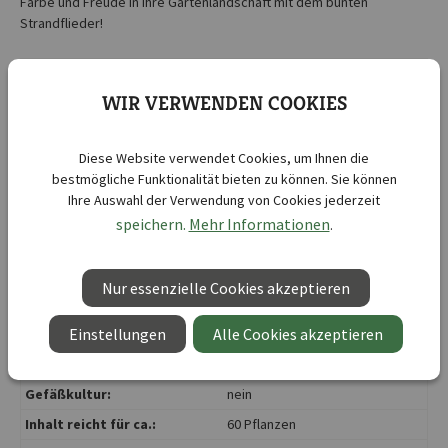
Farbe und Freude in Ihre Gartenlandschaft mit dem bunten
Strandflieder!
Kurzbezeichnung :
Strandflieder Statice Mischung
WIR VERWENDEN COOKIES
Botanische Bezeichnung :
Limonium sinuatum
Abstand zwischen den
30 cm
Reihen:
Diese Website verwendet Cookies, um Ihnen die
bestmögliche Funktionalität bieten zu können. Sie können
Aussaattiefe ca.:
0 - 0,5 cm
Ihre Auswahl der Verwendung von Cookies jederzeit
Aussaatzeit:
April
, Mai
speichern.
Mehr Informationen
.
Blütenfarbe:
mehrfarbig
Blütezeit:
Juli
, August
, September
Nur essenzielle Cookies akzeptieren
Duftend:
nein
Einstellungen
Alle Cookies akzeptieren
F1:
nein
Formatangabe:
Kleine Tüte
Gefäßkultur:
nein
Inhalt reicht für ca.:
60 Pflanzen