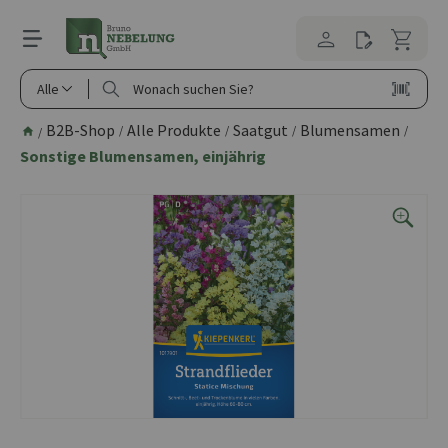
alt springen
Alle
B2B-Shop
Alle Produkte
Saatgut
Blumensamen
/
/
/
/
/
Sonstige Blumensamen, einjährig