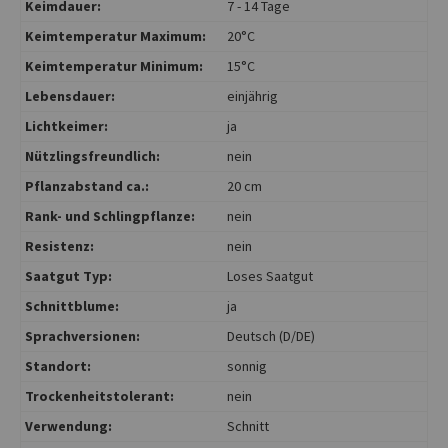
Keimdauer:
7 - 14 Tage
Keimtemperatur Maximum:
20°C
Keimtemperatur Minimum:
15°C
Lebensdauer:
einjährig
Lichtkeimer:
ja
Nützlingsfreundlich:
nein
Pflanzabstand ca.:
20 cm
Rank- und Schlingpflanze:
nein
Resistenz:
nein
Saatgut Typ:
Loses Saatgut
Schnittblume:
ja
Sprachversionen:
Deutsch (D/DE)
Standort:
sonnig
Trockenheitstolerant:
nein
Verwendung:
Schnitt