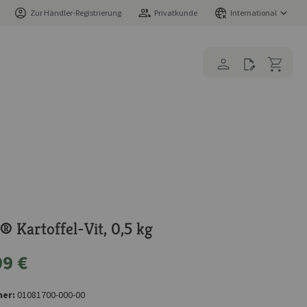
Zur Händler-Registrierung
Privatkunde
International
® Kartoffel-Vit, 0,5 kg
99 €
er:
01081700-000-00