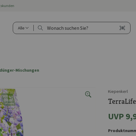
ftskunden
Alle
dünger-Mischungen
Kiepenkerl
TerraLife
UVP 9,
Produktnumm