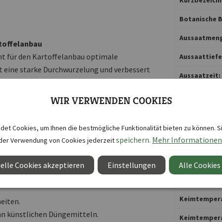
Botanische B
Aussaatmeng
rtoffelanbau
ucht für den Kartoffelanbau optimale
Aussaattiefe 
 eine starke Durchwurzelung und verbessert
Aussaatzeit:
s. Kartoffeln gedeihen besonders gut in
den mit feiner Krümelstruktur. Die
WIR VERWENDEN COOKIES
Blütezeit:
-Viren, die bei Kartoffeln Eisenfleckigkeit
Wachstum von Bodenbakterien, die
Formatanga
et Cookies, um Ihnen die bestmögliche Funktionalität bieten zu können. S
speichern.
Mehr Informationen
der Verwendung von Cookies jederzeit
Inhalt reicht 
Inhaltsmeng
elle Cookies akzeptieren
Einstellungen
Alle Cookies
optimal für Kartoffeln vor.
Keimdauer:
Keimtemper
eiten.
an künstlichen Düngemitteln.
Keimtempera