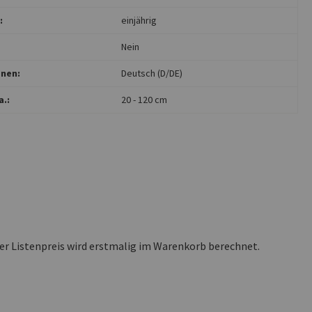
:
einjährig
Nein
nen:
Deutsch (D/DE)
.:
20 - 120 cm
ler Listenpreis wird erstmalig im Warenkorb berechnet.