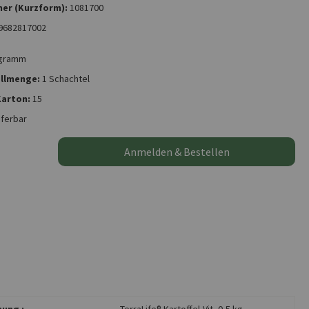
er (Kurzform):
1081700
9682817002
ogramm
llmenge:
1 Schachtel
 Karton:
15
eferbar
Anmelden & Bestellen
ung :
TerraLife® Kartoffel-Vit, 0,5 kg