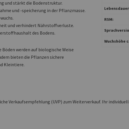
g und stärkt die Bodenstruktur.
Lebensdauer
nahme und -speicherung in der Pflanzmasse.
ewuchs.
RSM:
eit und verhindert Nährstoffverluste.
Sprachversio
erstoffhaushalt des Bodens.
Wuchshöhe ca
e Böden werden auf biologische Weise
udem bieten die Pflanzen sichere
 Kleintiere.
liche Verkaufsempfehlung (UVP) zum Weiterverkauf. Ihr individuel