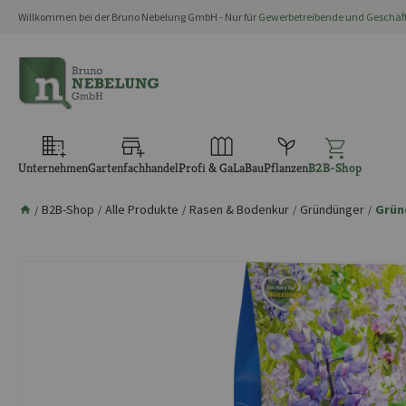
Willkommen bei der Bruno Nebelung GmbH - Nur für
Gewerbetreibende und Geschä
springen
Zur Hauptnavigation springen
Unternehmen
Gartenfachhandel
Profi & GaLaBau
Pflanzen
B2B-Shop
B2B-Shop
Alle Produkte
Rasen & Bodenkur
Gründünger
Grün
/
/
/
/
/