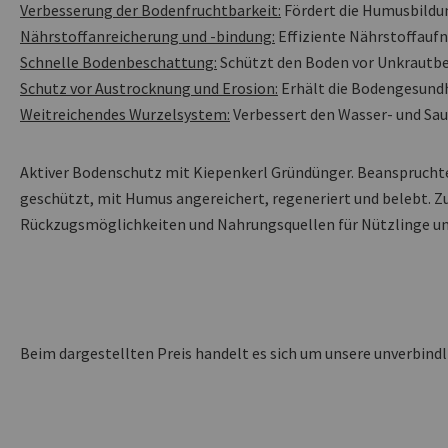
Verbesserung der Bodenfruchtbarkeit:
Fördert die Humusbildun
Nährstoffanreicherung und -bindung:
Effiziente Nährstoffauf
Schnelle Bodenbeschattung:
Schützt den Boden vor Unkrautb
Schutz vor Austrocknung und Erosion:
Erhält die Bodengesundh
Weitreichendes Wurzelsystem:
Verbessert den Wasser- und Sau
Aktiver Bodenschutz mit Kiepenkerl Gründünger. Beansprucht
geschützt, mit Humus angereichert, regeneriert und belebt. Z
Rückzugsmöglichkeiten und Nahrungsquellen für Nützlinge und
Beim dargestellten Preis handelt es sich um unsere unverbind