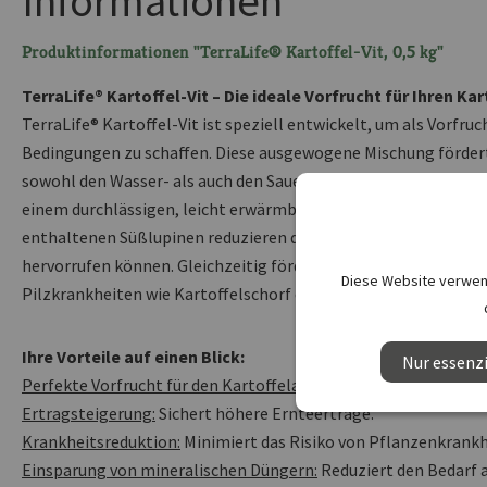
Informationen
Produktinformationen "TerraLife® Kartoffel-Vit, 0,5 kg"
TerraLife® Kartoffel-Vit – Die ideale Vorfrucht für Ihren Ka
TerraLife® Kartoffel-Vit ist speziell entwickelt, um als Vorfr
Bedingungen zu schaffen. Diese ausgewogene Mischung fördert
sowohl den Wasser- als auch den Sauerstoffhaushalt des Boden
einem durchlässigen, leicht erwärmbaren und tiefgründigen Bo
enthaltenen Süßlupinen reduzieren den Befall mit Tabak-Rattle
hervorrufen können. Gleichzeitig fördern Sommerwicken das 
Diese Website verwend
Pilzkrankheiten wie Kartoffelschorf entgegenwirken.
Ihre Vorteile auf einen Blick:
Nur essenzi
Perfekte Vorfrucht für den Kartoffelanbau:
Bereitet den Boden 
Ertragsteigerung:
Sichert höhere Ernteerträge.
Krankheitsreduktion:
Minimiert das Risiko von Pflanzenkrankh
Einsparung von mineralischen Düngern:
Reduziert den Bedarf 