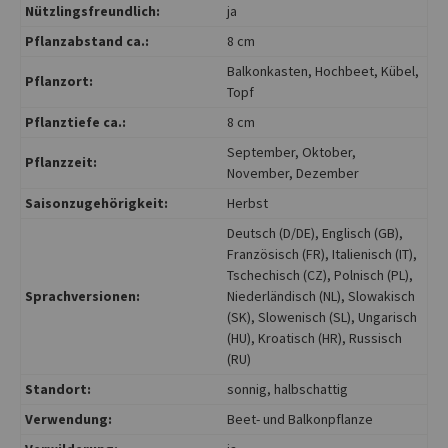
Nützlingsfreundlich:
ja
Pflanzabstand ca.:
8 cm
Balkonkasten
, Hochbeet
, Kübel
,
Pflanzort:
Topf
Pflanztiefe ca.:
8 cm
September
, Oktober
,
Pflanzzeit:
November
, Dezember
Saisonzugehörigkeit:
Herbst
Deutsch (D/DE)
, Englisch (GB)
,
Französisch (FR)
, Italienisch (IT)
,
Tschechisch (CZ)
, Polnisch (PL)
,
Sprachversionen:
Niederländisch (NL)
, Slowakisch
(SK)
, Slowenisch (SL)
, Ungarisch
(HU)
, Kroatisch (HR)
, Russisch
(RU)
Standort:
sonnig
, halbschattig
Verwendung:
Beet- und Balkonpflanze