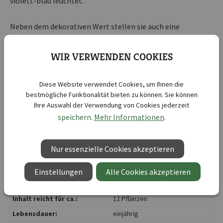
violett-blau leuchtet.
Neben dem dekorativen Wert stellen sie auch eine
Nahrungsquelle für Nützlinge dar. Die mehrjährigen
Blumen verwildern sehr gut.
WIR VERWENDEN COOKIES
Diese Website verwendet Cookies, um Ihnen die
Kurzbezeichnung :
Wildtulpe Little Beauty
bestmögliche Funktionalität bieten zu können. Sie können
Ihre Auswahl der Verwendung von Cookies jederzeit
Lieferbar ab KW :
35
speichern.
Mehr Informationen
.
Lieferbar bis KW :
44
Botanische Bezeichnung :
Tulipa humilis
Nur essenzielle Cookies akzeptieren
Blütenfarbe:
pink
Blütezeit:
März
, April
Einstellungen
Alle Cookies akzeptieren
Gefäßkultur:
ja
Inhalt reicht für ca.:
12 Pflanzen
Lebensdauer:
einjährig