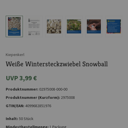
Kiepenkerl
Weiße Wintersteckzwiebel Snowball
UVP 3,99 €
Produktnummer:
02975008-000-00
Produktnummer (Kurzform):
2975008
GTIN/EAN:
4099682851976
Inhalt:
50 Stück
Mindestbestellmenge:
1 Packung