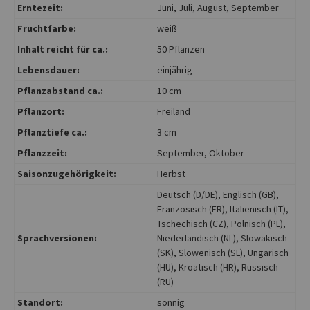
Erntezeit:
Juni
, Juli
, August
, September
Fruchtfarbe:
weiß
Inhalt reicht für ca.:
50 Pflanzen
Lebensdauer:
einjährig
Pflanzabstand ca.:
10 cm
Pflanzort:
Freiland
Pflanztiefe ca.:
3 cm
Pflanzzeit:
September
, Oktober
Saisonzugehörigkeit:
Herbst
Deutsch (D/DE)
, Englisch (GB)
,
Französisch (FR)
, Italienisch (IT)
,
Tschechisch (CZ)
, Polnisch (PL)
,
Sprachversionen:
Niederländisch (NL)
, Slowakisch
(SK)
, Slowenisch (SL)
, Ungarisch
(HU)
, Kroatisch (HR)
, Russisch
(RU)
Standort:
sonnig