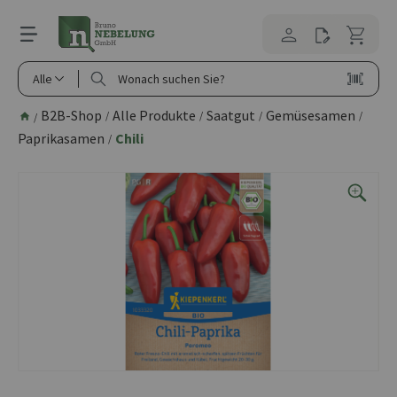
alt springen
Alle
B2B-Shop
Alle Produkte
Saatgut
Gemüsesamen
/
/
/
/
/
Paprikasamen
Chili
/