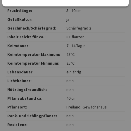
Fruchtgewicht:
20 - 40 g
Fruchtlänge:
5 - 10 cm
Gefäßkultur:
ja
Geschmack/Schärfegrad:
Schärfegrad 2
Inhalt reicht für ca.:
8 Pflanzen
Keimdauer:
7 - 14 Tage
Keimtemperatur Maximum:
28°C
Keimtemperatur Minimum:
25°C
Lebensdauer:
einjährig
Lichtkeimer:
nein
Nützlingsfreundlich:
nein
Pflanzabstand ca.:
40 cm
Pflanzort:
Freiland
, Gewächshaus
Rank- und Schlingpflanze:
nein
Resistenz:
nein