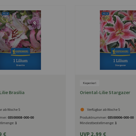
Kiepenkerl
ilie Brasilia
Oriental-Lilie Stargazer
ar ab Woche 5
Verfügbar ab Woche 5
mer:
03500008-000-00
Produktnummer:
03500006-000-00
ellmenge:
1
Mindestbestellmenge:
1
9 €
UVP 2,99 €