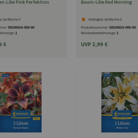
-Lilie Pink Perfektion
Baum-Lilie Red Morning
ar ab Woche 5
Verfügbar ab Woche 5
mer:
03500016-000-00
Produktnummer:
03500010-000-00
ellmenge:
1
Mindestbestellmenge:
1
9 €
UVP 2,99 €