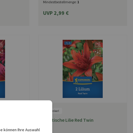
Mindestbestellmenge:
1
UVP 2,99 €
Kiepenkerl
y
Asiatische Lilie Red Twin
ie können Ihre Auswahl