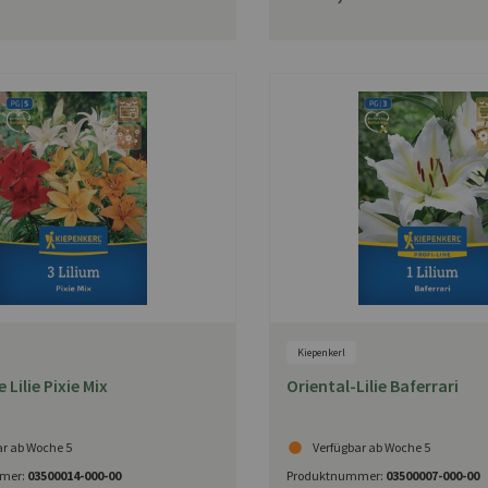
Kiepenkerl
 Lilie Pixie Mix
Oriental-Lilie Baferrari
ar ab Woche 5
Verfügbar ab Woche 5
mer:
03500014-000-00
Produktnummer:
03500007-000-00