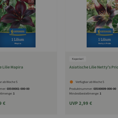
Kiepenkerl
e Lilie Mapira
Asiatische Lilie Netty's Pri
ar ab Woche 5
Verfügbar ab Woche 5
mer:
03500001-000-00
Produktnummer:
03500009-000-00
ellmenge:
1
Mindestbestellmenge:
1
9 €
UVP 2,99 €