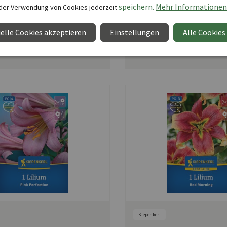
speichern.
Mehr Informationen
ar ab Woche 5
der Verwendung von Cookies jederzeit
Verfügbar ab Woche 5
mer:
03500004-000-00
Produktnummer:
03500005-000-00
ellmenge:
1
Mindestbestellmenge:
1
elle Cookies akzeptieren
Einstellungen
Alle Cookies
9 €
UVP 2,59 €
Kiepenkerl