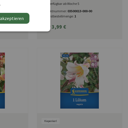
.
Verfügbar ab Woche 5
Produktnummer:
03500013-000-00
Mindestbestellmenge:
1
 akzeptieren
UVP 3,99 €
Kiepenkerl