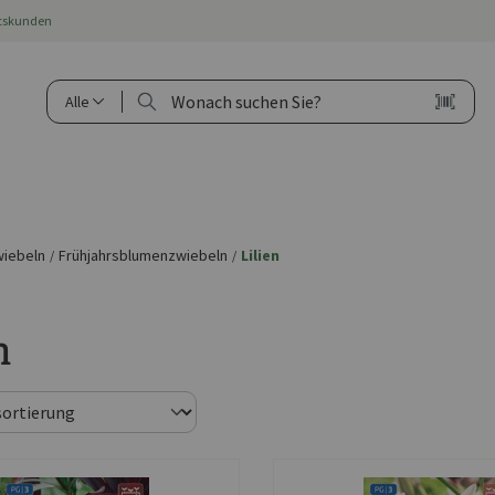
ftskunden
Alle
iebeln
Frühjahrsblumenzwiebeln
Lilien
/
/
n