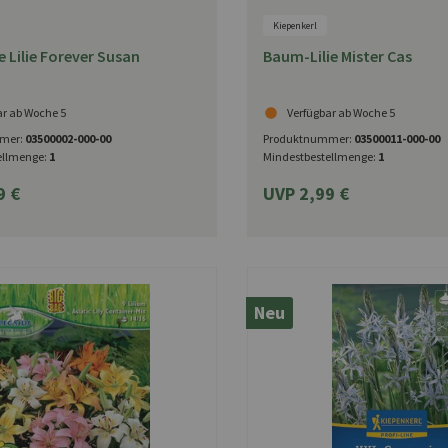
Kiepenkerl
e Lilie Forever Susan
Baum-Lilie Mister Cas
ar ab Woche 5
Verfügbar ab Woche 5
mer:
03500002-000-00
Produktnummer:
03500011-000-00
ellmenge:
1
Mindestbestellmenge:
1
9 €
UVP 2,99 €
Neu