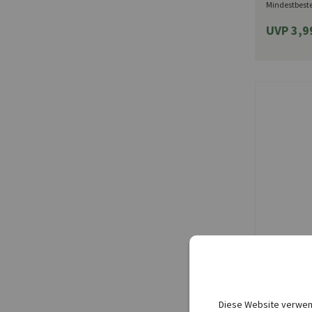
Mindestbest
UVP 3,9
Kiepenkerl
Asiatisch
Diese Website verwend