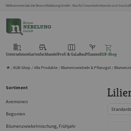
Willkommen bei der Bruno Nebelung GmbH - Nur für
Gewerbetreibende und Geschä
springen
Zur Hauptnavigation springen
Unternehmen
Gartenfachhandel
Profi & GaLaBau
Pflanzen
B2B-Shop
B2B-Shop
Alle Produkte
Blumenzwiebeln & Pflanzgut
Blumenzw
/
/
/
/
Sortiment
Lilie
Anemonen
Begonien
Blumenzwiebelmischung, Frühjahr