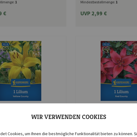
ellmenge:
1
Mindestbestellmenge:
1
9 €
UVP 2,99 €
Kiepenkerl
WIR VERWENDEN COOKIES
e Lilie Yellow County
Asiatische Lilie Red Count
et Cookies, um Ihnen die bestmögliche Funktionalität bieten zu können. S