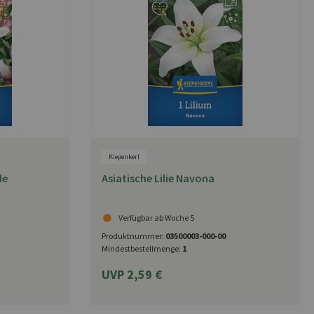
Kiepenkerl
de
Asiatische Lilie Navona
Verfügbar ab Woche 5
Produktnummer:
03500003-000-00
Mindestbestellmenge:
1
UVP 2,59 €